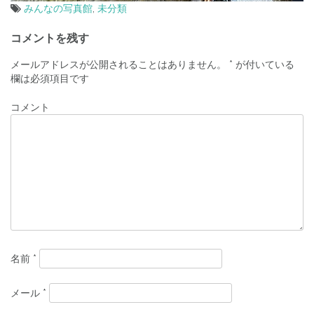
みんなの写真館
,
未分類
投
コメントを残す
稿
メールアドレスが公開されることはありません。
*
が付いている
ナ
欄は必須項目です
ビ
コメント
ゲ
ー
シ
ョ
ン
名前
*
メール
*