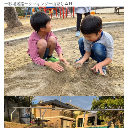
〜砂場迷路〜クッキング〜山登り⛰️⛩️