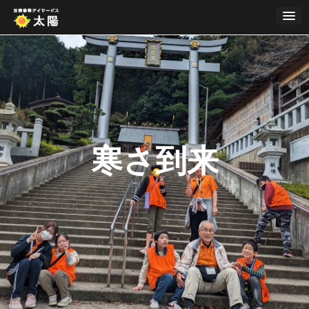
Skip
to
content
寒さ到来