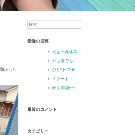
検
索:
最近の投稿
あぁ〜夏休み♡
外は雨でも…
を動かした
5月の日常🍀
スタート！
春を満喫〜♪
最近のコメント
カテゴリー