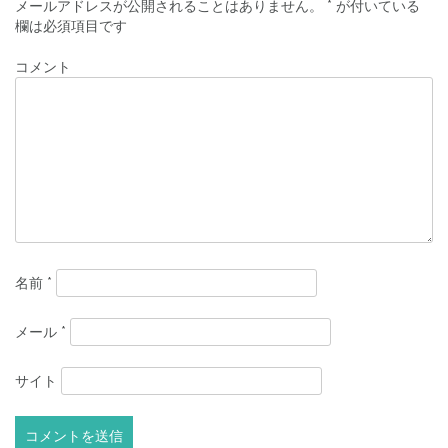
メールアドレスが公開されることはありません。
*
が付いている
ナ
欄は必須項目です
ビ
コメント
ゲ
ー
シ
ョ
ン
名前
*
メール
*
サイト