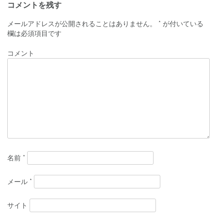
投
コメントを残す
稿
メールアドレスが公開されることはありません。
*
が付いている
ナ
欄は必須項目です
ビ
コメント
ゲ
ー
シ
ョ
ン
名前
*
メール
*
サイト