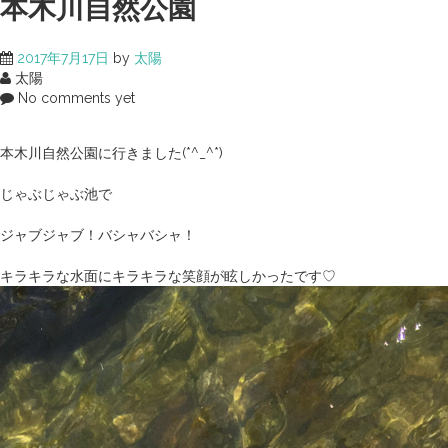
本木川自然公園
2017年7月17日
by
太陽
太陽
No comments yet
本木川自然公園に行きました(*^_^*)
じゃぶじゃぶ池で
ジャブジャブ！バシャバシャ！
キラキラな水面にキラキラな笑顔が眩しかったです♡