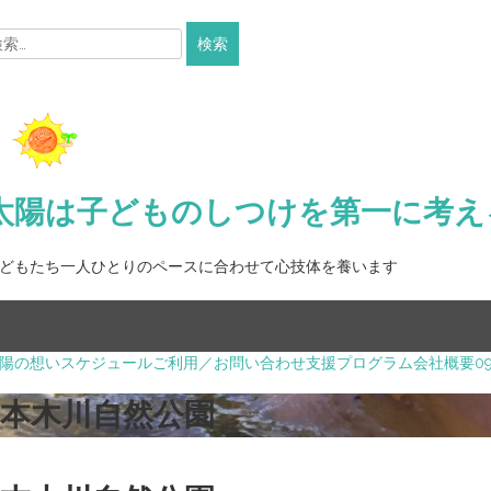
:
Skip
to
content
太陽は子どものしつけを第一に考え
どもたち一人ひとりのペースに合わせて心技体を養います
陽の想い
スケジュール
ご利用／お問い合わせ
支援プログラム
会社概要
0
本木川自然公園